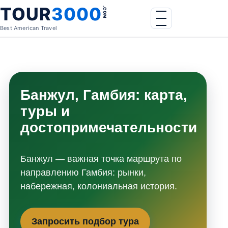
Skip to content
TOUR
3000
.COM
Menu
Best American Travel
Банжул, Гамбия: карта,
туры и
достопримечательности
Банжул — важная точка маршрута по
направлению Гамбия: рынки,
набережная, колониальная история.
Запросить подбор тура