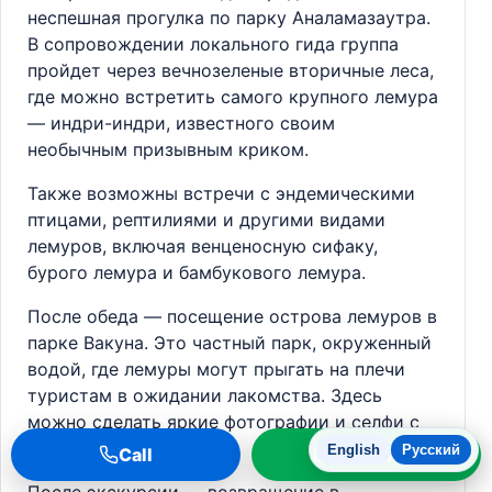
неспешная прогулка по парку Аналамазаутра.
В сопровождении локального гида группа
пройдет через вечнозеленые вторичные леса,
где можно встретить самого крупного лемура
— индри-индри, известного своим
необычным призывным криком.
Также возможны встречи с эндемическими
птицами, рептилиями и другими видами
лемуров, включая венценосную сифаку,
бурого лемура и бамбукового лемура.
После обеда — посещение острова лемуров в
парке Вакуна. Это частный парк, окруженный
водой, где лемуры могут прыгать на плечи
туристам в ожидании лакомства. Здесь
можно сделать яркие фотографии и селфи с
лемурами.
English
Русский
Call
WhatsApp
После экскурсии — возвращение в