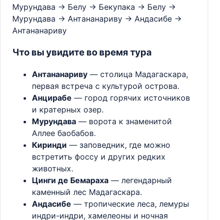
Мурундава → Белу → Бекупака → Белу →
Мурундава → Антананариву → Андасибе →
Антананариву
Что вы увидите во время тура
Антананариву
— столица Мадагаскара,
первая встреча с культурой острова.
Анцирабе
— город горячих источников
и кратерных озер.
Мурундава
— ворота к знаменитой
Аллее баобабов.
Киринди
— заповедник, где можно
встретить фоссу и других редких
животных.
Цинги де Бемараха
— легендарный
каменный лес Мадагаскара.
Андасибе
— тропические леса, лемуры
индри-индри, хамелеоны и ночная