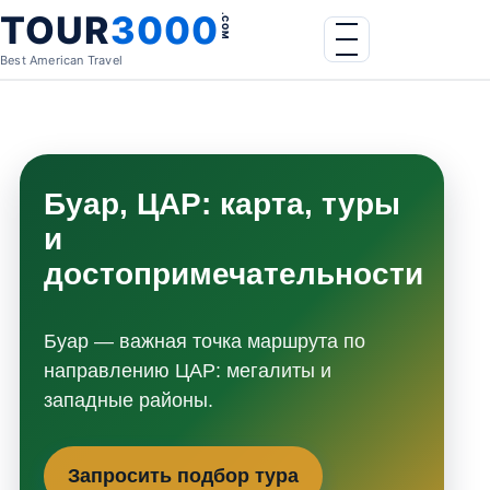
Skip to content
TOUR
3000
.COM
Menu
Best American Travel
Буар, ЦАР: карта, туры
и
достопримечательности
Буар — важная точка маршрута по
направлению ЦАР: мегалиты и
западные районы.
Запросить подбор тура