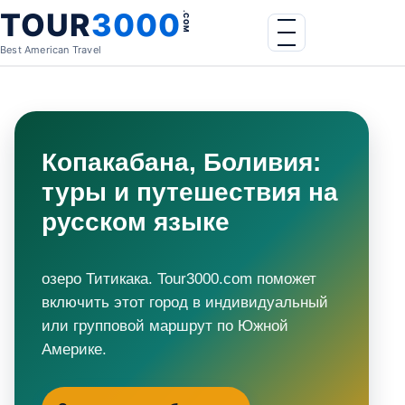
Skip to content
TOUR
3000
.COM
Menu
Best American Travel
Копакабана, Боливия:
туры и путешествия на
русском языке
озеро Титикака. Tour3000.com поможет
включить этот город в индивидуальный
или групповой маршрут по Южной
Америке.