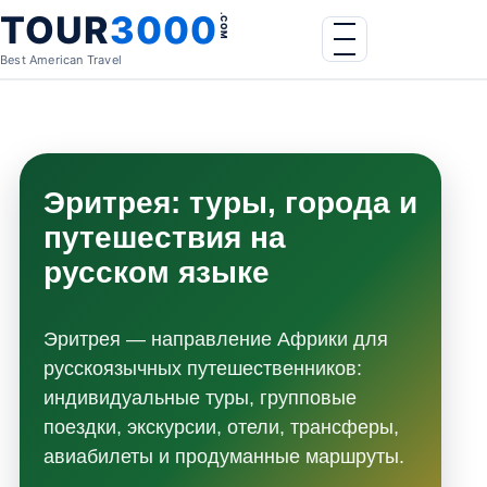
Skip to content
TOUR
3000
.COM
Menu
Best American Travel
Эритрея: туры, города и
путешествия на
русском языке
Эритрея — направление Африки для
русскоязычных путешественников:
индивидуальные туры, групповые
поездки, экскурсии, отели, трансферы,
авиабилеты и продуманные маршруты.