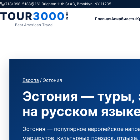
Skip to content
(718) 998-5188
161 Brighton 11th St #3, Brooklyn, NY 11235
TOUR
3000
.COM
Главная
Авиабилеты
К
Best American Travel
Европа
/ Эстония
Эстония — туры,
на русском язык
Эстония — популярное европейское напр
маршрутов, культурных поездок, отдыха,