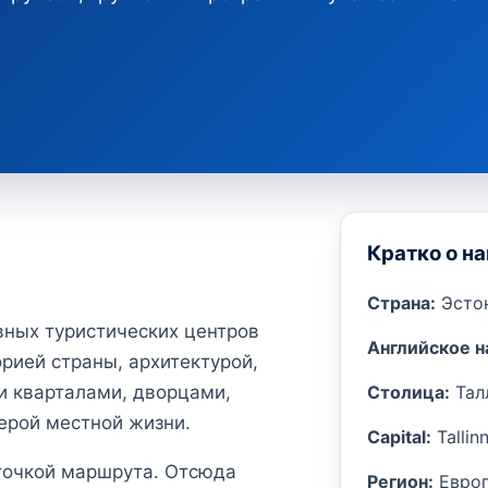
Кратко о н
Страна:
Эсто
вных туристических центров
Английское н
рией страны, архитектурой,
Столица:
Тал
 кварталами, дворцами,
ерой местной жизни.
Capital:
Tallin
 точкой маршрута. Отсюда
Регион:
Евро