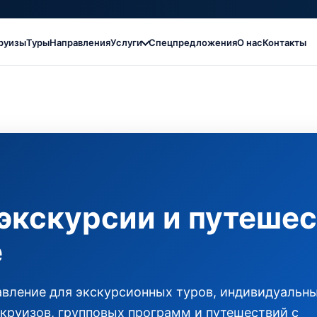
руизы
Туры
Направления
Услуги
Спецпредложения
О нас
Контакты
 экскурсии и путеше
е
авление для экскурсионных туров, индивидуальн
 круизов, групповых программ и путешествий с