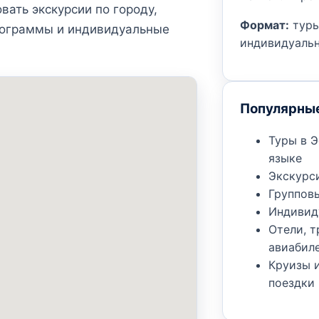
вать экскурсии по городу,
Формат:
туры
рограммы и индивидуальные
индивидуаль
Популярны
Туры в 
языке
Экскурси
Группов
Индивид
Отели, 
авиабил
Круизы 
поездки