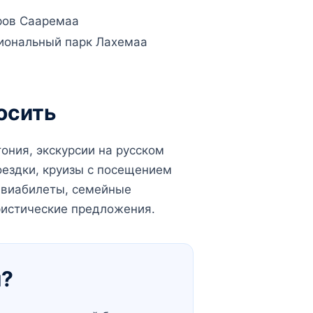
ров Сааремаа
иональный парк Лахемаа
осить
ония, экскурсии на русском
ездки, круизы с посещением
 авиабилеты, семейные
ристические предложения.
я?