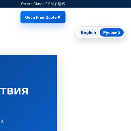
Open - Closes 9 PM
Get a Free Quote
English
Русский
ствия
ых