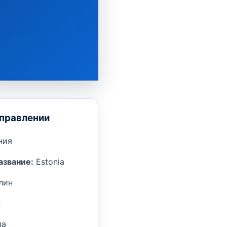
аправлении
ния
азвание:
Estonia
лин
n
па