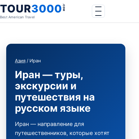
Skip to content
TOUR
3000
.COM
Menu
Best American Travel
Азия
/ Иран
Иран — туры,
экскурсии и
путешествия на
русском языке
Иран — направление для
путешественников, которые хотят