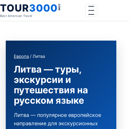
Skip to content
TOUR
3000
.COM
Menu
Best American Travel
Европа
/ Литва
Литва — туры,
экскурсии и
путешествия на
русском языке
Литва — популярное европейское
направление для экскурсионных