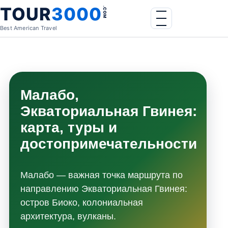
Skip to content
TOUR
3000
.COM
Menu
Best American Travel
Малабо,
Экваториальная Гвинея:
карта, туры и
достопримечательности
Малабо — важная точка маршрута по
направлению Экваториальная Гвинея:
остров Биоко, колониальная
архитектура, вулканы.