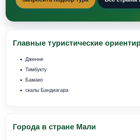
Главные туристические ориенти
Дженне
Тимбукту
Бамако
скалы Бандиагара
Города в стране Мали