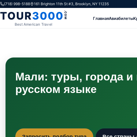
Skip to content
(718) 998-5188
161 Brighton 11th St #3, Brooklyn, NY 11235
TOUR
3000
.COM
Главная
Авиабилеты
К
Best American Travel
Мали: туры, города и
русском языке
Запросить подбор тура
Все страны