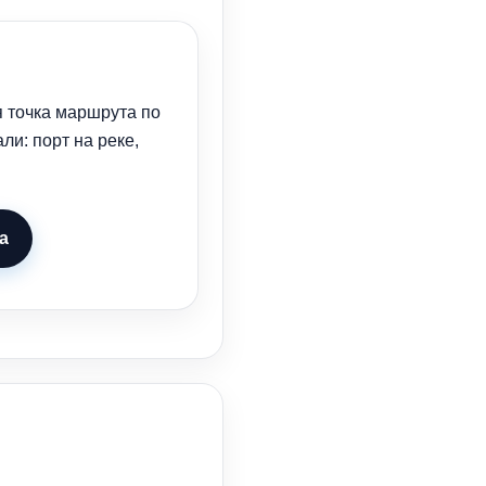
 точка маршрута по
и: порт на реке,
а