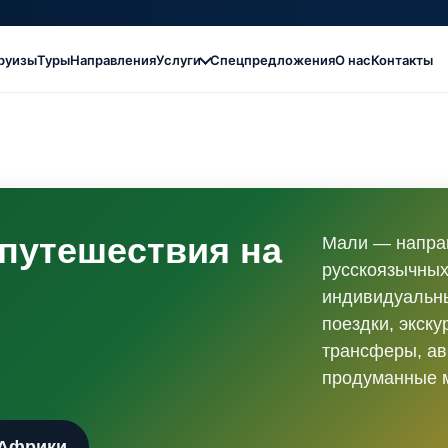
руизы
Туры
Направления
Услуги
Спецпредложения
О нас
Контакты
 путешествия на
Мали — напра
русскоязычных
индивидуальны
поездки, экску
трансферы, ав
продуманные 
 Африки