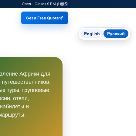
Open - Closes 9 PM
Get a Free Quote
English
Русский
вление Африки для
 путешественников:
е туры, групповые
рсии, отели,
иабилеты и
маршруты.