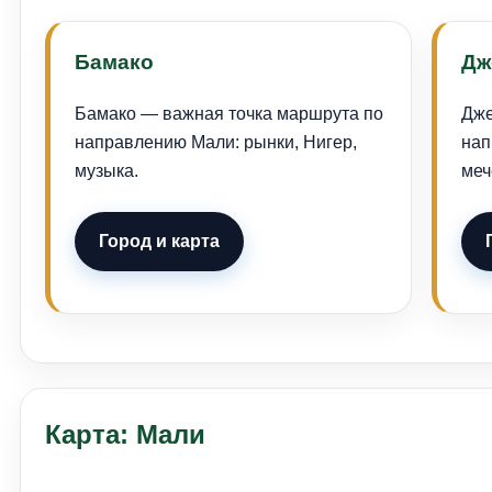
Бамако
Дж
Бамако — важная точка маршрута по
Дже
направлению Мали: рынки, Нигер,
нап
музыка.
меч
Город и карта
Карта: Мали