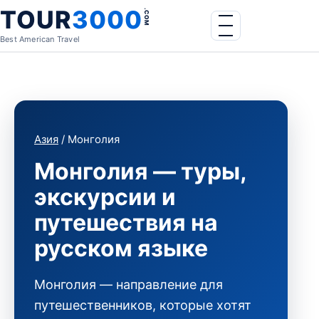
Skip to content
TOUR
3000
.COM
Menu
Best American Travel
Азия
/ Монголия
Монголия — туры,
экскурсии и
путешествия на
русском языке
Монголия — направление для
путешественников, которые хотят