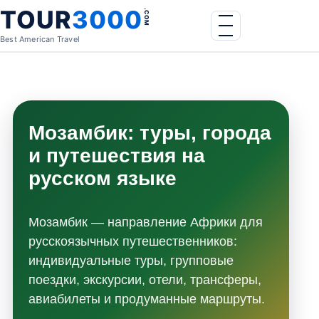
Skip to content
TOUR
3000
.COM
Menu
Best American Travel
Мозамбик: туры, города
и путешествия на
русском языке
Мозамбик — направление Африки для
русскоязычных путешественников:
индивидуальные туры, групповые
поездки, экскурсии, отели, трансферы,
авиабилеты и продуманные маршруты.