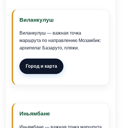
Виланкулуш
Виланкулуш — важная точка
маршрута по направлению Мозамбик:
архипелаг Базаруто, пляжи.
Город и карта
Иньямбане
Иньямбане — важная точка маршрута