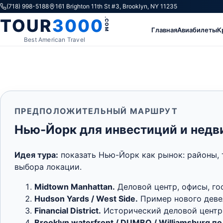
Skip to content
(718) 998-5188
161 Brighton 11th St #3, Brooklyn, NY 11235
TOUR
3000
.COM
Главная
Авиабилеты
К
Best American Travel
ПРЕДПОЛОЖИТЕЛЬНЫЙ МАРШРУТ
Нью-Йорк для инвестиций и нед
Идея тура:
показать Нью-Йорк как рынок: районы, 
выбора локации.
Midtown Manhattan.
Деловой центр, офисы, го
Hudson Yards / West Side.
Пример нового девел
Financial District.
Исторический деловой центр,
Brooklyn waterfront / DUMBO / Williamsburg по