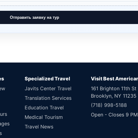
Отправить заявку на тур
es
Specialized Travel
Visit Best America
New
Javits Center Travel
161 Brighton 11th St
Brooklyn, NY 11235
Translation Services
(718) 998-5188
Education Travel
urs
Open - Closes 9 PM
Medical Tourism
ages
Travel News
s