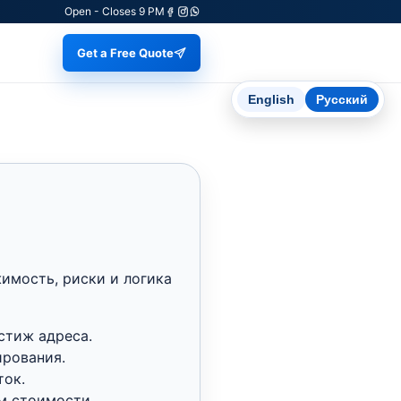
Open - Closes 9 PM
Get a Free Quote
English
Русский
имость, риски и логика
стиж адреса.
ирования.
ток.
ом стоимости