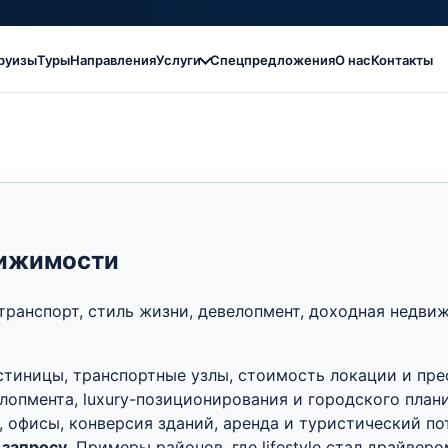
руизы
Туры
Направления
Услуги
Спецпредложения
О нас
Контакты
вижимости
транспорт, стиль жизни, девелопмент, доходная недвиж
стиницы, транспортные узлы, стоимость локации и пре
опмента, luxury-позиционирования и городского план
 офисы, конверсия зданий, аренда и туристический по
 запросу.
Примеры районов, где lifestyle стал драйвер