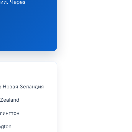
ии. Через
:
Новая Зеландия
Zealand
лингтон
ngton