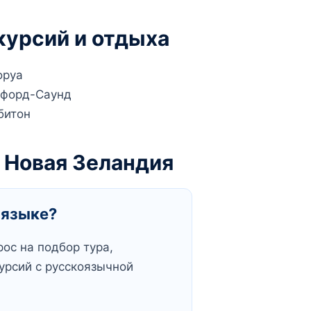
курсий и отдыха
оруа
форд-Саунд
битон
 Новая Зеландия
 языке?
ос на подбор тура,
курсий с русскоязычной