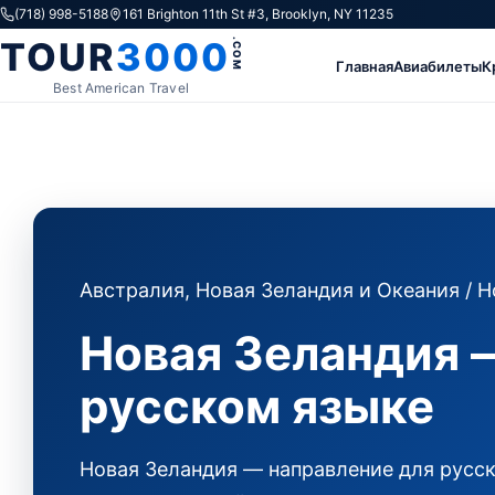
Skip to content
(718) 998-5188
161 Brighton 11th St #3, Brooklyn, NY 11235
TOUR
3000
.COM
Главная
Авиабилеты
К
Best American Travel
Австралия, Новая Зеландия и Океания
/ Н
Новая Зеландия 
русском языке
Новая Зеландия — направление для русск