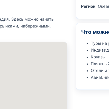
Регион:
Океа
ндия. Здесь можно начать
, рынками, набережными,
Что можно
Туры на 
Индивид
Круизы
Пляжный
Отели и
Авиабил