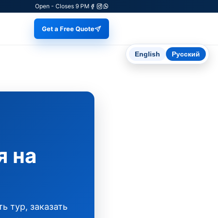
Open - Closes 9 PM
Get a Free Quote
English
Русский
я на
ь тур, заказать