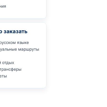
ния
 заказать
русском языке
уальные маршруты
 отдых
 трансферы
еты