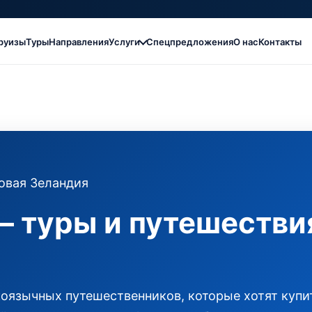
руизы
Туры
Направления
Услуги
Спецпредложения
О нас
Контакты
овая Зеландия
— туры и путешестви
оязычных путешественников, которые хотят купит