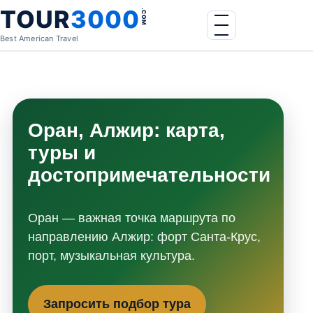
Skip to content
TOUR
3000
.COM
Menu
Best American Travel
Оран, Алжир: карта,
туры и
достопримечательности
Оран — важная точка маршрута по
направлению Алжир: форт Санта-Крус,
порт, музыкальная культура.
Запросить подбор тура