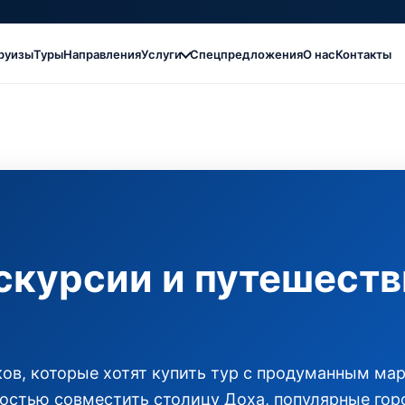
руизы
Туры
Направления
Услуги
Спецпредложения
О нас
Контакты
скурсии и путешеств
ов, которые хотят купить тур с продуманным ма
остью совместить столицу Доха, популярные гор