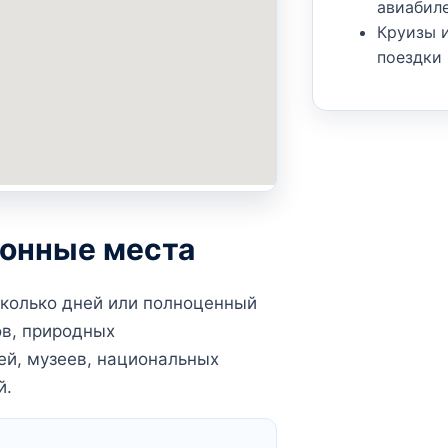
авиабил
Круизы 
поездки
ионные места
сколько дней или полноценный
ов, природных
ей, музеев, национальных
й.