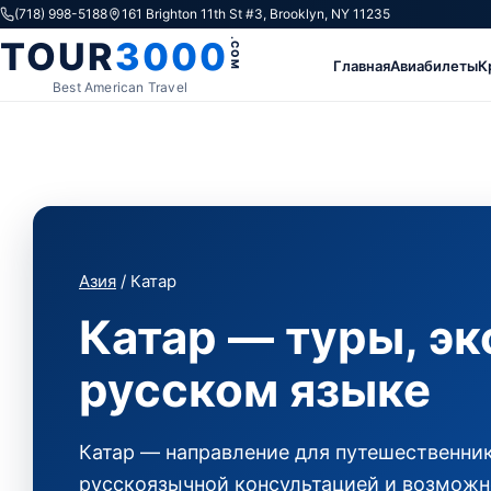
Skip to content
(718) 998-5188
161 Brighton 11th St #3, Brooklyn, NY 11235
TOUR
3000
.COM
Главная
Авиабилеты
К
Best American Travel
Азия
/ Катар
Катар — туры, эк
русском языке
Катар — направление для путешественник
русскоязычной консультацией и возможн