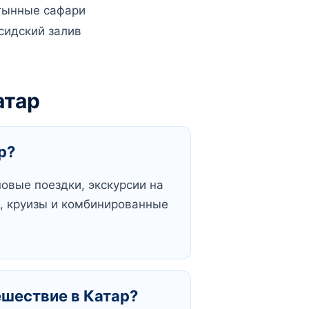
тынные сафари
сидский залив
атар
р?
овые поездки, экскурсии на
ы, круизы и комбинированные
ешествие в Катар?