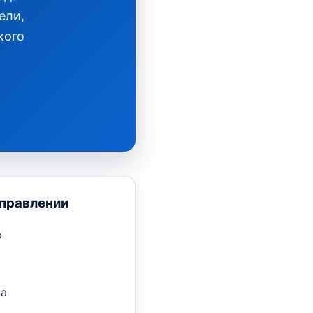
ели,
кого
аправлении
р
а