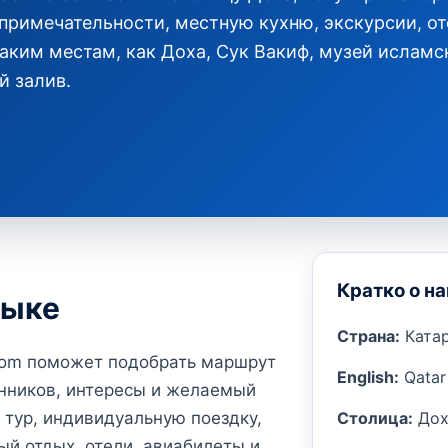
опримечательности, местную кухню, экскурсии, от
аким местам, как Доха, Сук Вакиф, музей исламс
й залив.
Кратко о н
зыке
Страна:
Ката
.com поможет подобрать маршрут
English:
Qatar
нников, интересы и желаемый
Столица:
Дох
 тур, индивидуальную поездку,
ый отдых, отели, авиабилеты и