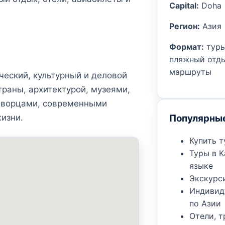
Capital:
Doha
Регион:
Азия
Формат:
туры
пляжный отды
маршруты
ческий, культурный и деловой
траны, архитектурой, музеями,
дворцами, современными
Популярны
изни.
Купить т
Туры в К
языке
Экскурс
Индивид
по Азии
Отели, 