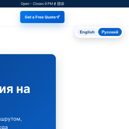
Open - Closes 9 PM
Get a Free Quote
English
Русский
ия на
ршрутом,
ода