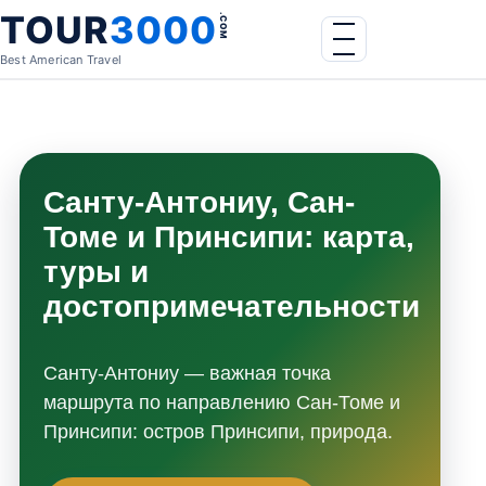
Skip to content
TOUR
3000
.COM
Menu
Best American Travel
Санту-Антониу, Сан-
Томе и Принсипи: карта,
туры и
достопримечательности
Санту-Антониу — важная точка
маршрута по направлению Сан-Томе и
Принсипи: остров Принсипи, природа.