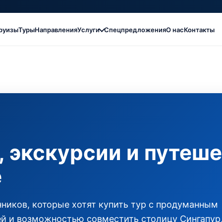
руизы
Туры
Направления
Услуги
Спецпредложения
О нас
Контакты
, экскурсии и путеш
е
ников, которые хотят купить тур с продуманным
й и возможностью совместить столицу Сингапур