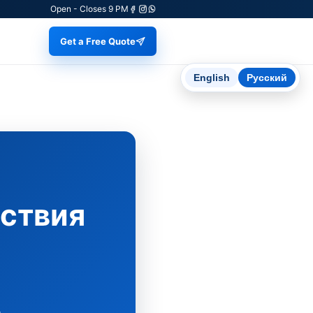
Open - Closes 9 PM
Get a Free Quote
English
Русский
ествия
,