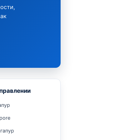
ости,
как
аправлении
апур
pore
гапур