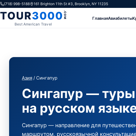
Skip to content
(718) 998-5188
161 Brighton 11th St #3, Brooklyn, NY 11235
TOUR
3000
.COM
Главная
Авиабилеты
К
Best American Travel
Азия
/ Сингапур
Сингапур — туры
на русском язык
Сингапур — направление для путешествен
маршрутом, русскоязычной консультацие