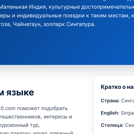
 Маленькая Индия, культурные достопримечательн
феры и индивидуальные поездки к таким местам, 
тоза, Чайнатаун, зоопарк Сингапура.
Кратко о н
м языке
Страна:
Синг
000.com поможет подобрать
English:
Singa
тешественников, интересы и
Столица:
Син
урсионный тур,
вую поездку, круиз, пляжный