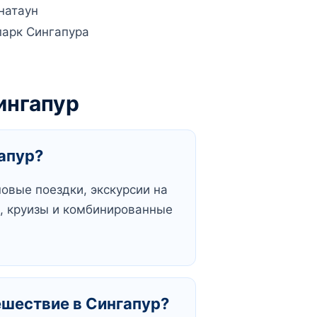
натаун
парк Сингапура
ингапур
апур?
овые поездки, экскурсии на
ы, круизы и комбинированные
ешествие в Сингапур?