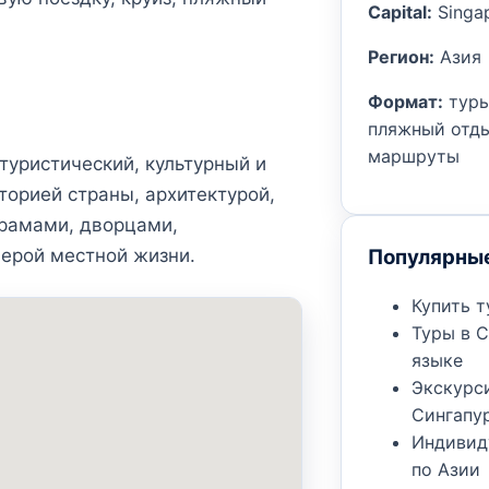
Capital:
Singa
Регион:
Азия
Формат:
туры
пляжный отды
маршруты
туристический, культурный и
торией страны, архитектурой,
рамами, дворцами,
Популярны
ерой местной жизни.
Купить т
Туры в С
языке
Экскурс
Сингапу
Индивид
по Азии