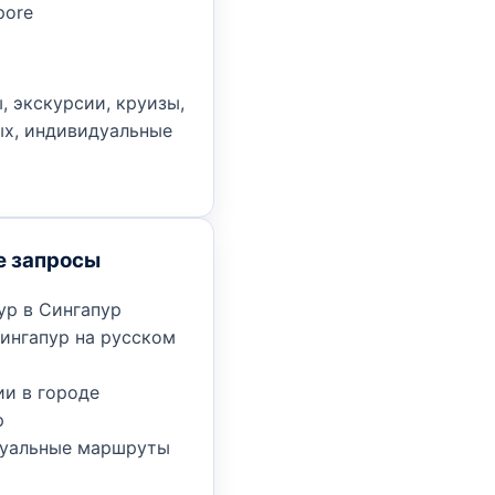
pore
, экскурсии, круизы,
х, индивидуальные
е запросы
ур в Сингапур
ингапур на русском
ии в городе
р
уальные маршруты