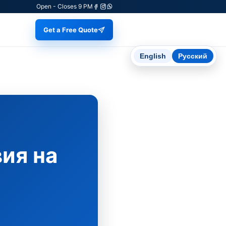
Open - Closes 9 PM
Get a Free Quote
English
Русский
ия на