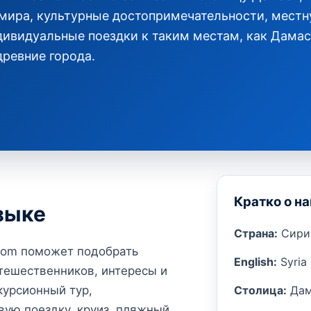
ьмира, культурные достопримечательности, мест
ндивидуальные поездки к таким местам, как Дамас
древние города.
Кратко о н
зыке
Страна:
Сири
.com поможет подобрать
English:
Syria
тешественников, интересы и
Столица:
Дам
урсионный тур,
вую поездку, круиз, пляжный