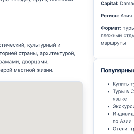
Capital:
Damas
Регион:
Азия
Формат:
туры
пляжный отды
маршруты
тический, культурный и
торией страны, архитектурой,
рамами, дворцами,
Популярны
ерой местной жизни.
Купить т
Туры в 
языке
Экскурс
Индивид
по Азии
Отели, 