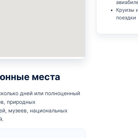
авиабил
Круизы 
поездки
ионные места
сколько дней или полноценный
ов, природных
ей, музеев, национальных
й.