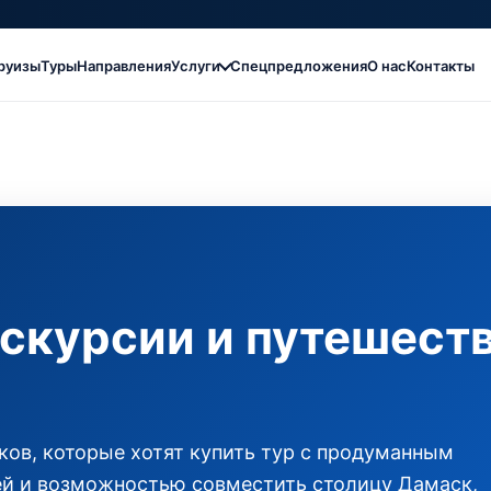
руизы
Туры
Направления
Услуги
Спецпредложения
О нас
Контакты
скурсии и путешеств
ов, которые хотят купить тур с продуманным
й и возможностью совместить столицу Дамаск,