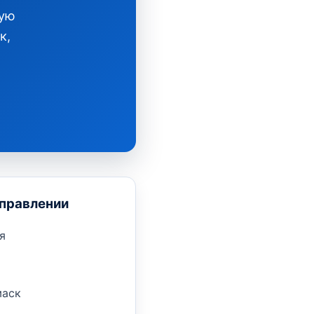
ную
к,
аправлении
я
аск