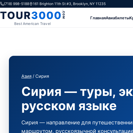
Skip to content
(718) 998-5188
161 Brighton 11th St #3, Brooklyn, NY 11235
TOUR
3000
.COM
Главная
Авиабилеты
К
Best American Travel
Азия
/ Сирия
Сирия — туры, эк
русском языке
Сирия — направление для путешественник
маршрутом, русскоязычной консультацие