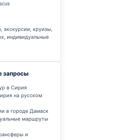
cus
, экскурсии, круизы,
х, индивидуальные
е запросы
ур в Сирия
Сирия на русском
ии в городе Дамаск
уальные маршруты
трансферы и