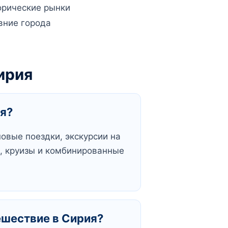
орические рынки
вние города
ирия
ия?
овые поездки, экскурсии на
ы, круизы и комбинированные
ешествие в Сирия?