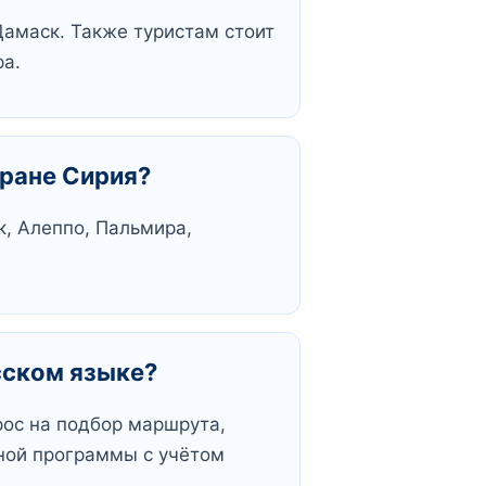
амаск. Также туристам стоит
ра.
тране Сирия?
к, Алеппо, Пальмира,
сском языке?
рос на подбор маршрута,
ьной программы с учётом