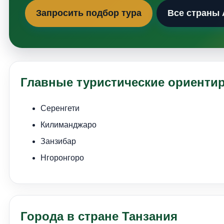
Запросить подбор тура
Все страны
Главные туристические ориенти
Серенгети
Килиманджаро
Занзибар
Нгоронгоро
Города в стране Танзания