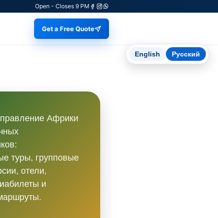
Open - Closes 9 PM
Get a Free Quote
English
Русский
аправление Африки
чных
ков:
е туры, групповые
рсии, отели,
иабилеты и
маршруты.