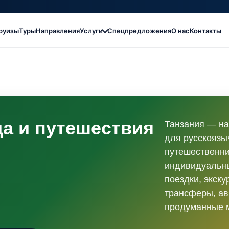
руизы
Туры
Направления
Услуги
Спецпредложения
О нас
Контакты
да и путешествия
Танзания — н
для русскоязы
путешественни
индивидуальны
поездки, экску
трансферы, ав
продуманные 