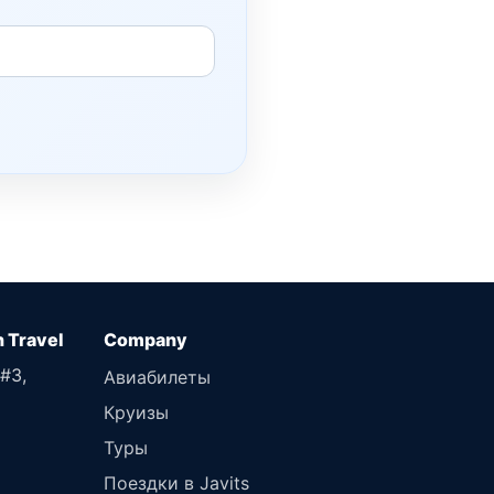
n Travel
 #3,
Авиабилеты
Круизы
Туры
Поездки в Javits