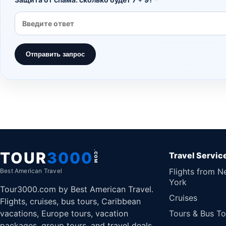
Отправить запрос
TOUR
3000
.COM
Travel Servic
Flights from 
Best American Travel
York
Tour3000.com by Best American Travel.
Cruises
Flights, cruises, bus tours, Caribbean
vacations, Europe tours, vacation
Tours & Bus To
packages, group tours, and travel deals