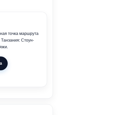
ная точка маршрута
Танзания: Стоун-
яжи.
а