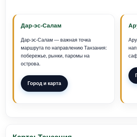
Дар-эс-Салам
Ар
Дар-эс-Салам — важная точка
Ару
маршрута по направлению Танзания:
нап
побережье, рынки, паромы на
саф
острова.
Город и карта