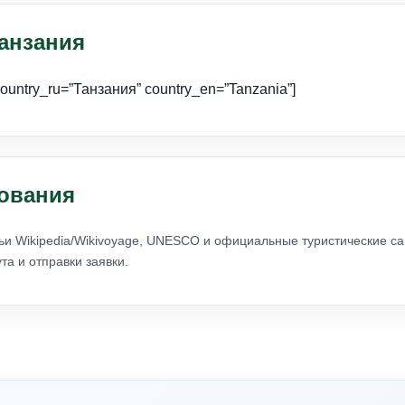
анзания
 country_ru=”Танзания” country_en=”Tanzania”]
ования
ьи Wikipedia/Wikivoyage, UNESCO и официальные туристические са
а и отправки заявки.