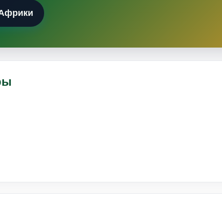
 Африки
ры