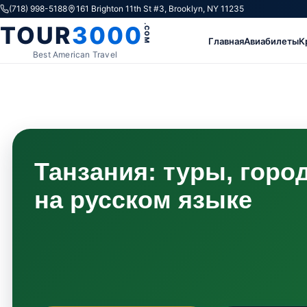
Skip to content
(718) 998-5188
161 Brighton 11th St #3, Brooklyn, NY 11235
TOUR
3000
.COM
Главная
Авиабилеты
К
Best American Travel
Танзания: туры, горо
на русском языке