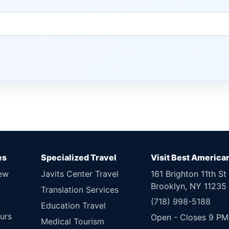
es
Specialized Travel
Visit Best America
New
Javits Center Travel
161 Brighton 11th St
Brooklyn, NY 11235
Translation Services
(718) 998-5188
Education Travel
urs
Open - Closes 9 PM
Medical Tourism