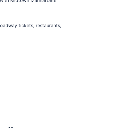
 with Midtown Manhattan’s
oadway tickets, restaurants,