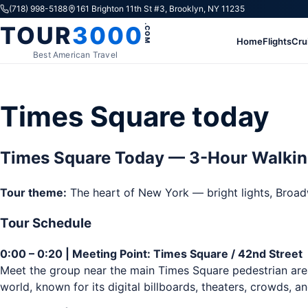
Skip to content
(718) 998-5188
161 Brighton 11th St #3, Brooklyn, NY 11235
TOUR
3000
.COM
Home
Flights
Cru
Best American Travel
Times Square today
Times Square Today — 3-Hour Walkin
Tour theme:
The heart of New York — bright lights, Broadw
Tour Schedule
0:00 – 0:20 | Meeting Point: Times Square / 42nd Street
Meet the group near the main Times Square pedestrian area
world, known for its digital billboards, theaters, crowds, a