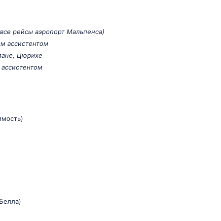
 все рейсы аэропорт Мальпенса)
им ассистентом
лане, Цюрихе
 ассистентом
имость)
 Белла)