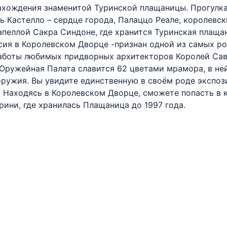
нахождения знаменитой Туринской плащаницы. Прогулк
ь Кастелло – сердце города, Палаццо Реале, королевс
пеллой Сакра Синдоне, где хранится Туринская плаща
сия в Королевском Дворце -признан одной из самых р
работы любимых придворных архитекторов Королей Сав
Оружейная Палата славится 62 цветами мрамора, в ней
оружия. Вы увидите единственную в своём роде экспо
. Находясь в Королевском Дворце, сможете попасть в 
ини, где хранилась Плащаница до 1997 года.