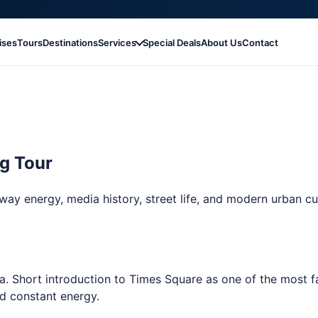
ises
Tours
Destinations
Services
Special Deals
About Us
Contact
g Tour
ay energy, media history, street life, and modern urban cul
. Short introduction to Times Square as one of the most f
nd constant energy.