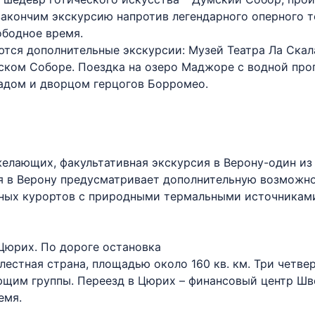
закончим экскурсию напротив легендарного оперного т
ободное время.
ются дополнительные экскурсии: Музей Театра Ла Скал
мском Соборе. Поездка на озеро Маджоре с водной пр
 садом и дворцом герцогов Борромео.
 желающих, факультативная экскурсия в Верону-один и
ия в Верону предусматривает дополнительную возможн
рных курортов с природными термальными источникам
 Цюрих. По дороге остановка
естная страна, площадью около 160 кв. км. Три четве
щим группы. Переезд в Цюрих – финансовый центр Шв
емя.