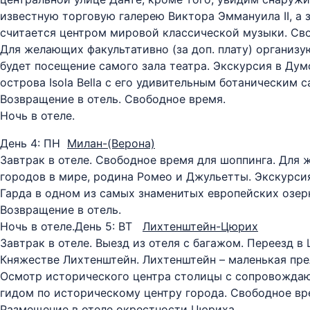
известную торговую галерею Виктора Эммануила II, а 
считается центром мировой классической музыки. Св
Для желающих факультативно (за доп. плату) организу
будет посещение самого зала театра. Экскурсия в Ду
острова Isola Bella с его удивительным ботаническим
Возвращение в отель. Свободное время.
Ночь в отеле.
День 4: ПН
Милан-(Верона)
Завтрак в отеле. Свободное время для шоппинга. Для
городов в мире, родина Ромео и Джульетты. Экскурс
Гарда в одном из самых знаменитых европейских озе
Возвращение в отель.
Ночь в отеле.
День 5: ВТ
Лихтенштейн-Цюрих
Завтрак в отеле. Выезд из отеля с багажом. Переезд в
Княжестве Лихтенштейн. Лихтенштейн – маленькая прел
Осмотр исторического центра столицы с сопровождаю
гидом по историческому центру города. Свободное вр
Размещение в отеле окрестности Цюриха.