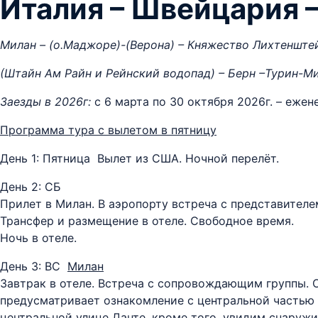
Италия – Швейцария 
Милан – (о.Маджоре)-(Верона) – Княжество Лихтенштей
(Штайн Ам Райн и Рейнский водопад) – Берн –Турин-Ми
Заезды в 2026г:
c 6 марта по 30 октября 2026г. – еже
Программа тура с вылетом в пятницу
День 1: Пятница Вылет из США. Ночной перелёт.
День 2: СБ
Прилет в Милан. В аэропорту встреча с представителе
Трансфер и размещение в отеле. Свободное время.
Ночь в отеле.
День 3: ВС
Милан
Завтрак в отеле. Встреча с сопровождающим группы. 
предусматривает ознакомление с центральной частью 
центральной улице Данте, кроме того, увидим снаруж