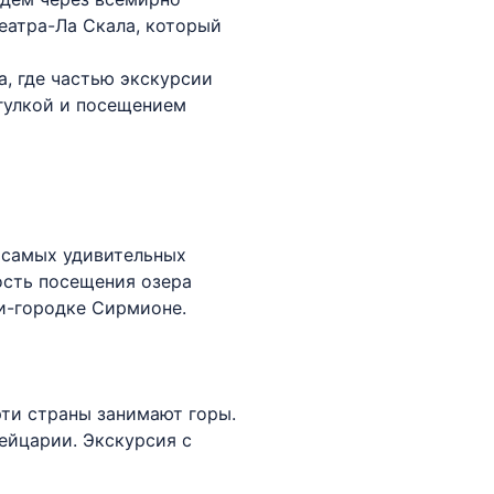
еатра-Ла Скала, который
а, где частью экскурсии
огулкой и посещением
з самых удивительных
ость посещения озера
и-городке Сирмионе.
рти страны занимают горы.
ейцарии. Экскурсия с