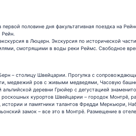
в первой половине дня факультативная поездка на Рей
 Рейн.
экскурсия в Люцерн. Экскурсия по исторической части
лями, смотрящими в воды реки Реймс. Свободное вре
в Берн – столицу Швейцарии. Прогулка с сопровождающ
ти, медвежий ров с живыми медведями, Часовую башн
альпийской деревни Грюйер с дегустацией знаменитог
х роскошных курортов Швейцарии – городок Монтрё, р
 истории и памятники талантов Фредди Меркьюри, Набо
нский замок – все это в Монтрё. Размещение в отеле