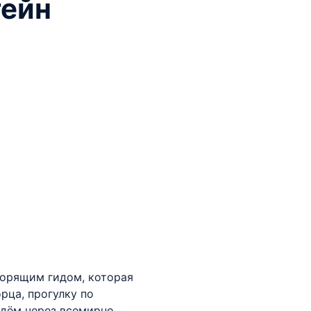
тейн
ворящим гидом, которая
рца, прогулку по
йдём через всемирно