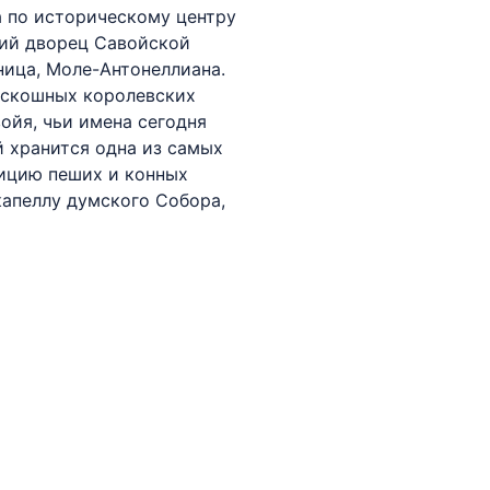
а по историческому центру
кий дворец Савойской
ница, Моле-Антонеллиана.
оскошных королевских
ойя, чьи имена сегодня
 хранится одна из самых
зицию пеших и конных
капеллу думского Собора,