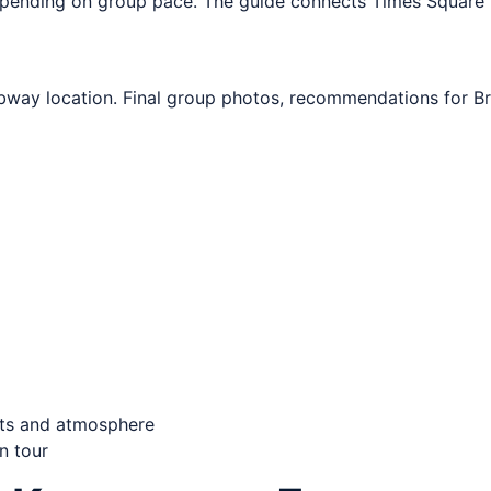
epending on group pace. The guide connects Times Square
bway location. Final group photos, recommendations for Br
ghts and atmosphere
n tour