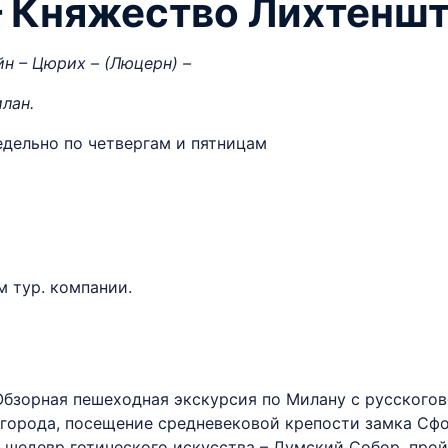
– Княжество Лихтенш
н – Цюрих – (Люцерн) –
лан.
недельно по четвергам и пятницам
м тур. компании.
Обзорная пешеходная экскурсия по Милану с русского
города, посещение средневековой крепости замка Сфо
и шедевр готического искусства – Думский Собор, про