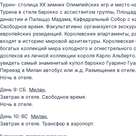
Турин- столица ХХ зимних Олимпийских игр и место 
Турина в стиле барокко с ассистентом группы, Площад
династии и Палаццо Мадама, Кафедральный Собор с ка
Свободное время. Факультативно организуется экскур
европейских резиденций. Королевские апартаменты, 
входят в историю мировой архитектуры. Королевская 
богатых коллекций мира холодного и огнестрельного 
доспехов из личной коллекции короля Карло Альберто
увидеть самый знаменитый купол барокко Гуарино Гуар
Переезд в Милан автобус или ж.д. Размещение в отеле.
Ночь в отеле.
День 9: СБ
Милан.
Завтрак в отеле. Свободное время.
Ночь в отеле.
День 10
:
ВС
Милан.
Завтрак в отеле. Трансфер в аэропорт.
В стоимость программ включено: