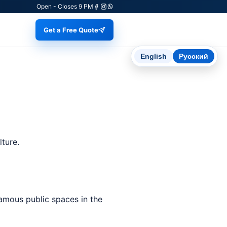
Open - Closes 9 PM
Get a Free Quote
English
Русский
ture.
amous public spaces in the