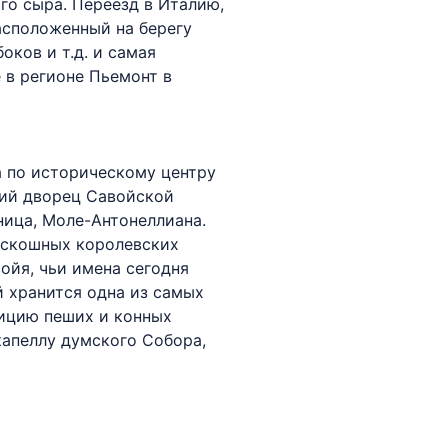
о сыра. Переезд в Италию,
асположенный на берегу
ков и т.д. и самая
 в регионе Пьемонт в
а по историческому центру
кий дворец Савойской
ница, Моле-Антонеллиана.
оскошных королевских
ойя, чьи имена сегодня
 хранится одна из самых
зицию пеших и конных
капеллу думского Собора,