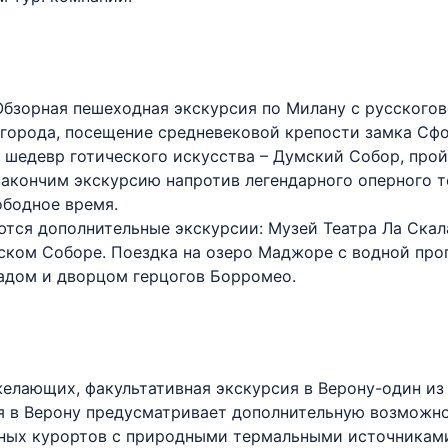
Обзорная пешеходная экскурсия по Милану с русского
города, посещение средневековой крепости замка Сфо
и шедевр готического искусства – Думский Собор, про
закончим экскурсию напротив легендарного оперного т
ободное время.
ются дополнительные экскурсии: Музей Театра Ла Скал
мском Соборе. Поездка на озеро Маджоре с водной пр
 садом и дворцом герцогов Борромео.
 желающих, факультативная экскурсия в Верону-один и
ия в Верону предусматривает дополнительную возможн
рных курортов с природными термальными источникам