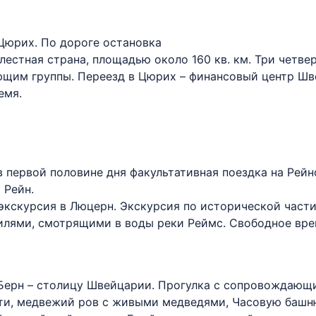
 Цюрих. По дороге остановка
естная страна, площадью около 160 кв. км. Три четве
щим группы. Переезд в Цюрих – финансовый центр Шв
емя.
в первой половине дня факультативная поездка на Рей
 Рейн.
экскурсия в Люцерн. Экскурсия по исторической части
лями, смотрящими в воды реки Реймс. Свободное вре
в Берн – столицу Швейцарии. Прогулка с сопровождающ
ти, медвежий ров с живыми медведями, Часовую башн