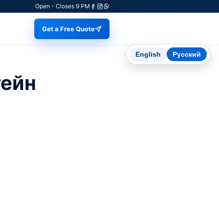
Open - Closes 9 PM
Get a Free Quote
English
Русский
тейн