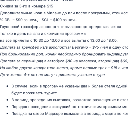
Скидка за 3-го в номере $15
Дополнительные ночи в Милане до или после программы, стоимос
½ DBL – $90 за ночь, SGL – $100 за ночь.
Групповой трансфер аэропорт-отель-аэропорт предоставляется
только в день начала и окончания программы
на все прилеты с 10.30 до 13.00 и все вылеты с 13.00 до 18.00.
Доплата за трансфер из/в аэропорт(а) Бергамо – $75 /чел в одну ст
При бронировании доп. ночей необходимо бронировать индивидуал
Доплата за первый ряд в автобусе $80 на человека, второй ряд $60,
На любое другое конкретное место, кроме первых трех – $15 с чел
Дети менее 4-х лет не могут принимать участие в туре
В случае, если в программе указаны два и более отеля одной
будет проживать турист
В период проведения выставок, возможно размещение в отел
Порядок проведения экскурсий по техническим причинам м
Поездка на озеро Маджоре возможна в период с марта по ко