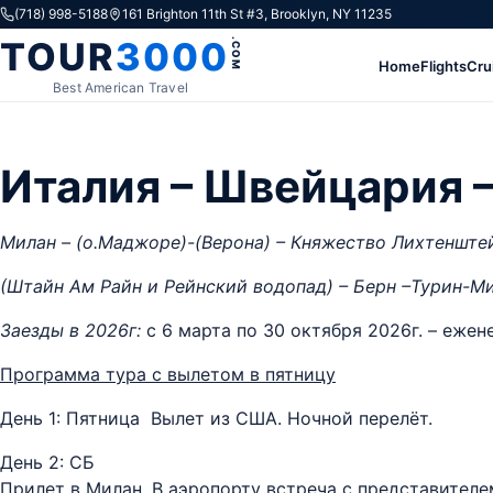
Skip to content
(718) 998-5188
161 Brighton 11th St #3, Brooklyn, NY 11235
TOUR
3000
.COM
Home
Flights
Cru
Best American Travel
Италия – Швейцария 
Милан – (о.Маджоре)-(Верона) – Княжество Лихтенштей
(Штайн Ам Райн и Рейнский водопад) – Берн –Турин-Ми
Заезды в 2026г:
c 6 марта по 30 октября 2026г. – еже
Программа тура с вылетом в пятницу
День 1: Пятница Вылет из США. Ночной перелёт.
День 2: СБ
Прилет в Милан. В аэропорту встреча с представителе