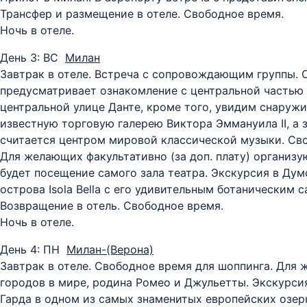
Трансфер и размещение в отеле. Свободное время.
Ночь в отеле.
День 3: ВС
Милан
Завтрак в отеле. Встреча с сопровождающим группы. 
предусматривает ознакомление с центральной частью 
центральной улице Данте, кроме того, увидим снаруж
известную торговую галерею Виктора Эммануила II, а 
считается центром мировой классической музыки. Св
Для желающих факультативно (за доп. плату) организу
будет посещение самого зала театра. Экскурсия в Ду
острова Isola Bella с его удивительным ботаническим
Возвращение в отель. Свободное время.
Ночь в отеле.
День 4: ПН
Милан-(Верона)
Завтрак в отеле. Свободное время для шоппинга. Для
городов в мире, родина Ромео и Джульетты. Экскурс
Гарда в одном из самых знаменитых европейских озе