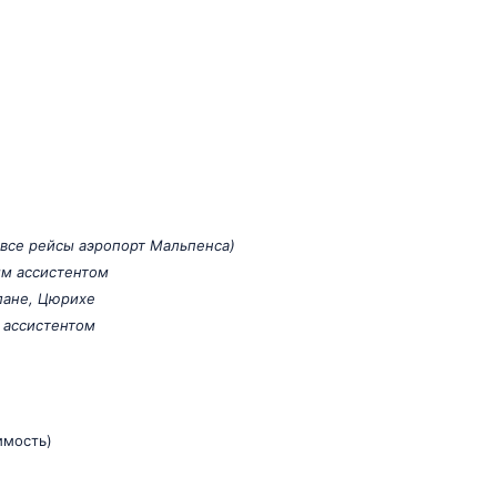
 все рейсы аэропорт Мальпенса)
им ассистентом
лане, Цюрихе
 ассистентом
имость)