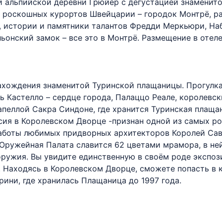
альпийской деревни Грюйер с дегустацией знаменитог
х роскошных курортов Швейцарии – городок Монтрё, р
 истории и памятники талантов Фредди Меркьюри, Набо
нский замок – все это в Монтрё. Размещение в отеле
нахождения знаменитой Туринской плащаницы. Прогулк
ь Кастелло – сердце города, Палаццо Реале, королевс
пеллой Сакра Синдоне, где хранится Туринская плаща
сия в Королевском Дворце -признан одной из самых р
работы любимых придворных архитекторов Королей Сав
Оружейная Палата славится 62 цветами мрамора, в ней
оружия. Вы увидите единственную в своём роде экспо
. Находясь в Королевском Дворце, сможете попасть в 
ини, где хранилась Плащаница до 1997 года.