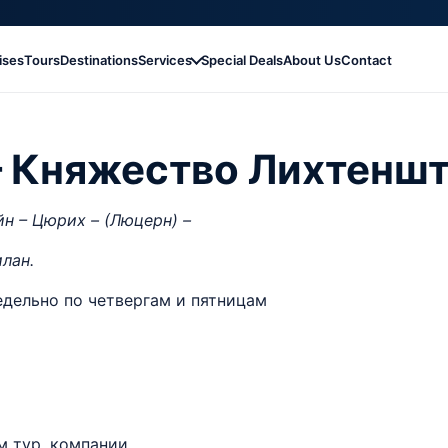
ises
Tours
Destinations
Services
Special Deals
About Us
Contact
– Княжество Лихтенш
н – Цюрих – (Люцерн) –
лан.
недельно по четвергам и пятницам
м тур. компании.