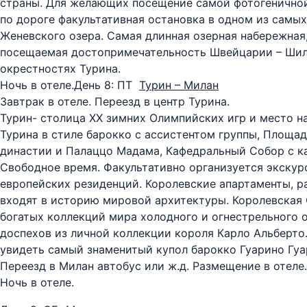
страны. Для желающих посещение самой фотогеничной 
по дороге факультативная остановка в одном из самы
Женевского озера. Самая длинная озерная набережная,
посещаемая достопримечательность Швейцарии – Шильо
окрестностях Турина.
Ночь в отеле.
День 8: ПТ
Турин – Милан
Завтрак в отеле. Переезд в центр Турина.
Турин- столица ХХ зимних Олимпийских игр и место 
Турина в стиле барокко с ассистентом группы, Площад
династии и Палаццо Мадама, Кафедральный Собор с ка
Свободное время. Факультативно организуется экскур
европейских резиденций. Королевские апартаменты, 
входят в историю мировой архитектуры. Королевская 
богатых коллекций мира холодного и огнестрельного 
доспехов из личной коллекции короля Карло Альберто
увидеть самый знаменитый купол барокко Гуарино Гуар
Переезд в Милан автобус или ж.д. Размещение в отеле.
Ночь в отеле.