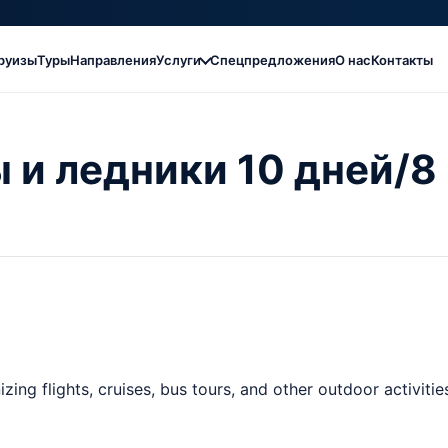
руизы
Туры
Направления
Услуги
Спецпредложения
О нас
Контакты
 и ледники 10 дней/8 
ng flights, cruises, bus tours, and other outdoor activitie