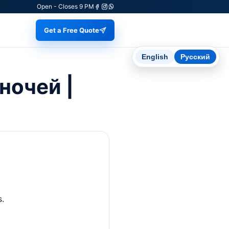
Open - Closes 9 PM
Get a Free Quote
English
Русский
ночей |
s.