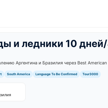
ы и ледники 10 дней/
лению Аргентина и Бразилия через Best American 
rt
South America
Language To Be Confirmed
Tour3000
азилия