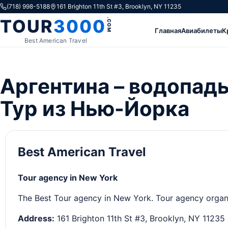
Skip to content
(718) 998-5188
161 Brighton 11th St #3, Brooklyn, NY 11235
TOUR
3000
.COM
Главная
Авиабилеты
К
Best American Travel
Аргентина – водопады
Тур из Нью-Йорка
Best American Travel
Tour agency in New York
The Best Tour agency in New York. Tour agency organizi
Address:
161 Brighton 11th St #3, Brooklyn, NY 11235