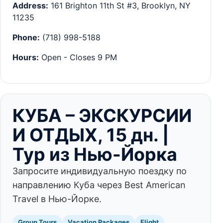
Address:
161 Brighton 11th St #3, Brooklyn, NY
11235
Phone:
(718) 998-5188
Hours:
Open - Closes 9 PM
КУБА – ЭКСКУРСИИ
И ОТДЫХ, 15 дн. |
Тур из Нью-Йорка
Запросите индивидуальную поездку по
направлению Куба через Best American
Travel в Нью-Йорке.
Group Tours
Vacation Packages
Flight