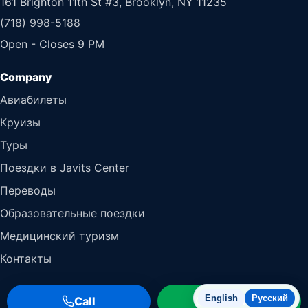
161 Brighton 11th St #3, Brooklyn, NY 11235
(718) 998-5188
Open - Closes 9 PM
Авиабилеты
Круизы
Туры
Поездки в Javits Center
Переводы
Образовательные поездки
Медицинский туризм
Контакты
English
Русский
Call
WhatsApp