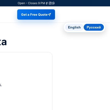
Open - Closes 9 PM
Get a Free Quote
English
Русский
ка
s.