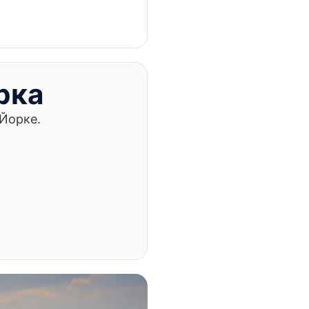
рка
-Йорке.