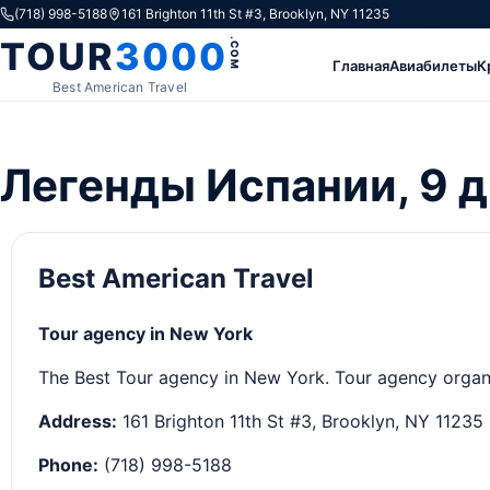
Skip to content
(718) 998-5188
161 Brighton 11th St #3, Brooklyn, NY 11235
TOUR
3000
.COM
Главная
Авиабилеты
К
Best American Travel
Легенды Испании, 9 д
Best American Travel
Tour agency in New York
The Best Tour agency in New York. Tour agency organizi
Address:
161 Brighton 11th St #3, Brooklyn, NY 11235
Phone:
(718) 998-5188