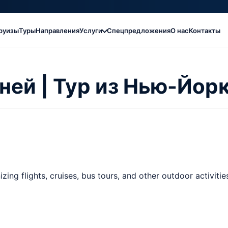
руизы
Туры
Направления
Услуги
Спецпредложения
О нас
Контакты
ней | Тур из Нью-Йор
ng flights, cruises, bus tours, and other outdoor activitie