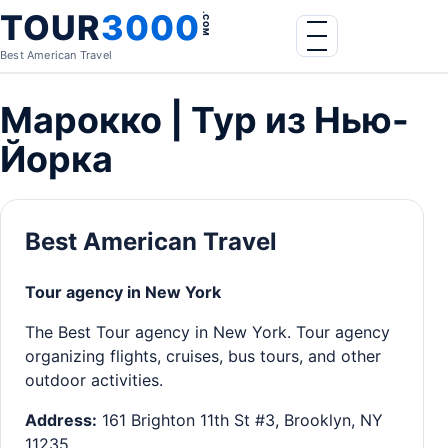
Skip to content
TOUR
3000
.COM
Menu
Best American Travel
Марокко | Тур из Нью-
Йорка
Best American Travel
Tour agency in New York
The Best Tour agency in New York. Tour agency
organizing flights, cruises, bus tours, and other
outdoor activities.
Address:
161 Brighton 11th St #3, Brooklyn, NY
11235