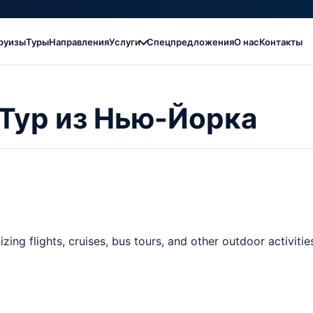
руизы
Туры
Направления
Услуги
Спецпредложения
О нас
Контакты
 Тур из Нью-Йорка
ng flights, cruises, bus tours, and other outdoor activitie