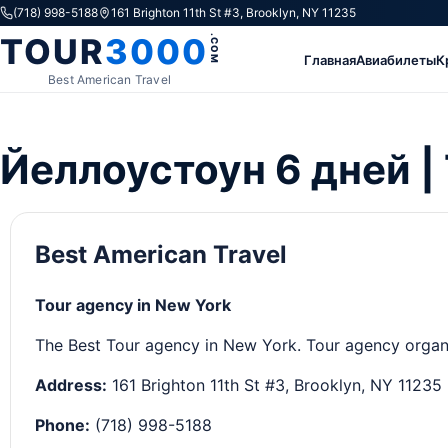
Skip to content
(718) 998-5188
161 Brighton 11th St #3, Brooklyn, NY 11235
TOUR
3000
.COM
Главная
Авиабилеты
К
Best American Travel
Йеллоустоун 6 дней |
Best American Travel
Tour agency in New York
The Best Tour agency in New York. Tour agency organizi
Address:
161 Brighton 11th St #3, Brooklyn, NY 11235
Phone:
(718) 998-5188