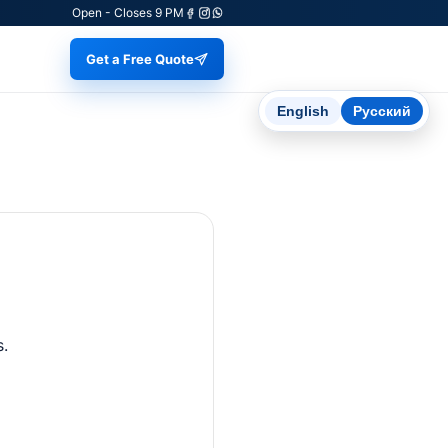
Open - Closes 9 PM
Get a Free Quote
English
Русский
s.