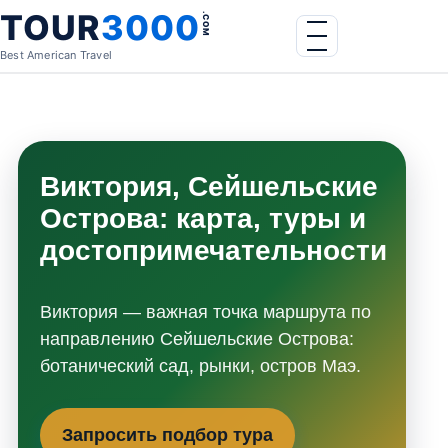
Skip to content
TOUR
3000
.COM
Menu
Best American Travel
Виктория, Сейшельские
Острова: карта, туры и
достопримечательности
Виктория — важная точка маршрута по
направлению Сейшельские Острова:
ботанический сад, рынки, остров Маэ.
Запросить подбор тура