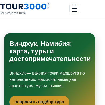
Skip to content
TOUR
3000
.COM
Menu
Best American Travel
Виндхук, Намибия:
карта, туры и
достопримечательности
Виндхук — важная точка маршрута по
направлению Намибия: немецкая
архитектура, музеи, рынки.
Запросить подбор тура