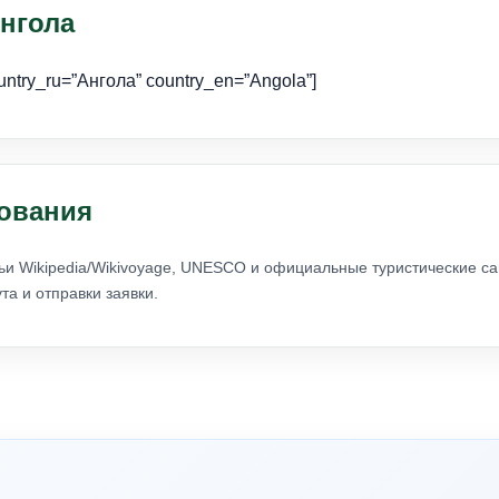
нгола
ountry_ru=”Ангола” country_en=”Angola”]
ования
ьи Wikipedia/Wikivoyage, UNESCO и официальные туристические са
а и отправки заявки.