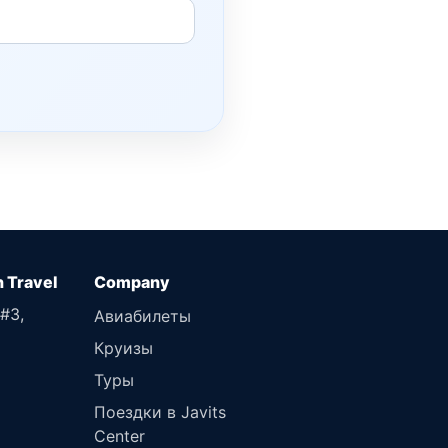
n Travel
 #3,
Авиабилеты
Круизы
Туры
Поездки в Javits
Center