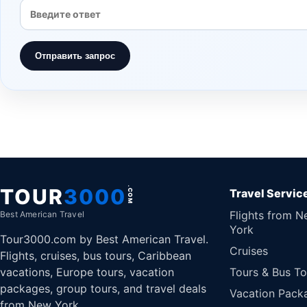
Отправить запрос
TOUR
3000
.COM
Travel Servic
Flights from 
Best American Travel
York
Tour3000.com by Best American Travel.
Cruises
Flights, cruises, bus tours, Caribbean
vacations, Europe tours, vacation
Tours & Bus To
packages, group tours, and travel deals
Vacation Pack
from New York.