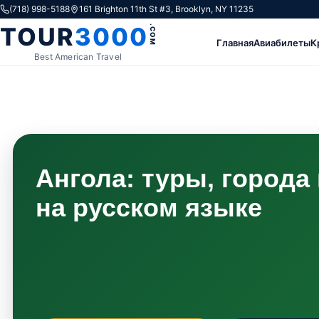
Skip to content
(718) 998-5188
161 Brighton 11th St #3, Brooklyn, NY 11235
TOUR
3000
.COM
Главная
Авиабилеты
К
Best American Travel
Ангола: туры, города
на русском языке