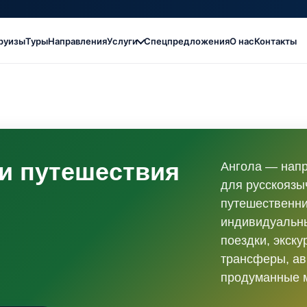
руизы
Туры
Направления
Услуги
Спецпредложения
О нас
Контакты
 и путешествия
Ангола — нап
для русскоязы
путешественни
индивидуальны
поездки, экску
трансферы, ав
продуманные 