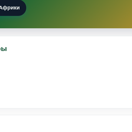
 Африки
ры