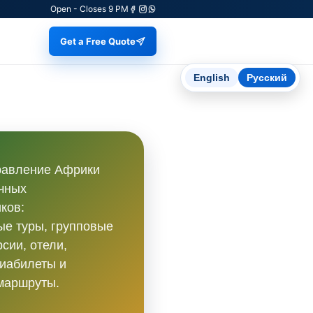
Open - Closes 9 PM
Get a Free Quote
English
Русский
равление Африки
чных
ков:
е туры, групповые
рсии, отели,
иабилеты и
маршруты.