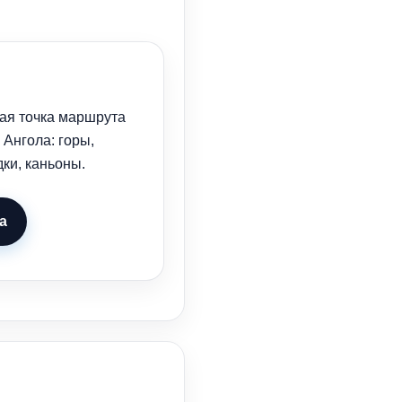
ая точка маршрута
Ангола: горы,
ки, каньоны.
а