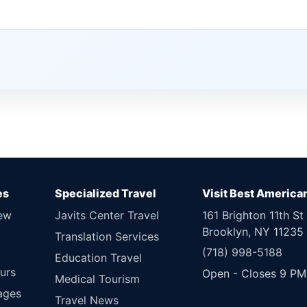
es
Specialized Travel
Visit Best America
New
Javits Center Travel
161 Brighton 11th St
Brooklyn, NY 11235
Translation Services
(718) 998-5188
Education Travel
urs
Open - Closes 9 PM
Medical Tourism
ages
Travel News