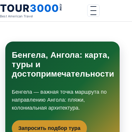
Skip to content
TOUR
3000
.COM
Menu
Best American Travel
Бенгела, Ангола: карта,
туры и
достопримечательности
Бенгела — важная точка маршрута по
направлению Ангола: пляжи,
колониальная архитектура.
Запросить подбор тура