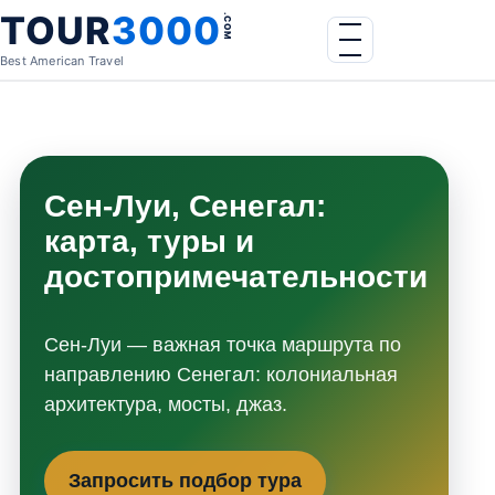
Skip to content
TOUR
3000
.COM
Menu
Best American Travel
Сен-Луи, Сенегал:
карта, туры и
достопримечательности
Сен-Луи — важная точка маршрута по
направлению Сенегал: колониальная
архитектура, мосты, джаз.
Запросить подбор тура