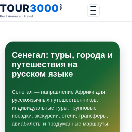
Skip to content
TOUR
3000
.COM
Menu
Best American Travel
Сенегал: туры, города и
путешествия на
русском языке
Сенегал — направление Африки для
русскоязычных путешественников:
индивидуальные туры, групповые
поездки, экскурсии, отели, трансферы,
авиабилеты и продуманные маршруты.